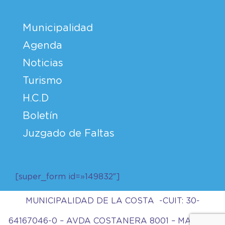
Municipalidad
Agenda
Noticias
Turismo
H.C.D
Boletín
Juzgado de Faltas
[super_form id=»149832″]
MUNICIPALIDAD DE LA COSTA -CUIT: 30-
64167046-0 – AVDA COSTANERA 8001 – MAR DEL