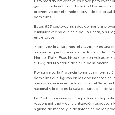
Esta medida preventiva es clave para evitar b
ganada. En la actualidad son 653 los vecinos 
preventivo por el simple motivo de haber salid
domicilios.
Estos 653 costeros aislados de manera preve
cualquier vecino que sale de La Costa, a su re
entre todos.
Y otra vez lo aclaramos, el COVID-19 es una e
hisopados que hacemos en el Partido de La Cos
Mar del Plata. Esos hisopados son volcados al 
(SISA) del Ministerio de Salud de la Nación.
Por su parte, la Provincia toma esa informació
domicilios que figuran en los documentos de i
una discrepancia entre los datos del Sistema 
nacional y lo que es la Sala de Situación de la P
La Costa no es una isla. Le pedimos a la pobl
responsabilidad y concientización respecto a lo
higiene de manos y la desinfección de los pro