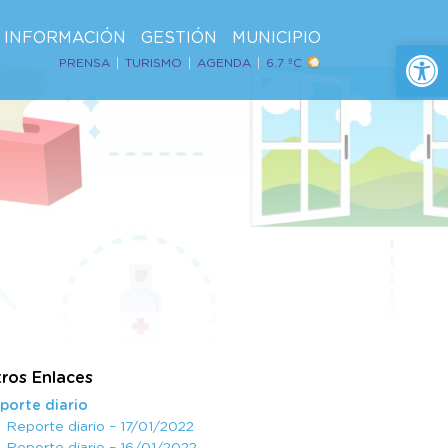
INFORMACIÓN
GESTIÓN
MUNICIPIO
Ab
PRENSA
TURISMO
AGENDA
6.7 ºC
ros Enlaces
porte diario
Reporte diario – 17/01/2022