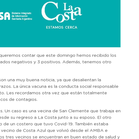
s queremos contar que este domingo hemos recibido los
ultados negativos y 3 positivos. Además, tenemos otro
on una muy buena noticia, ya que desalientan la
brazos. La única vacuna es la conducta social responsable
rito. Les recordamos otra vez que están totalmente
focos de contagios.
s. Un caso es una vecina de San Clemente que trabaja en
esde su regreso a La Costa junto a su esposo. El otro
cto de un costero que tuvo Covid-19. También estaba
un vecino de Costa Azul que volvió desde el AMBA e
 Los tres vecinos se encuentran en buen estado de salud y