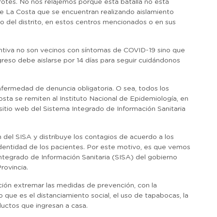
rotes. No nos relajemos porque esta batalla no está
de La Costa que se encuentran realizando aislamiento
o del distrito, en estos centros mencionados o en sus
ntiva no son vecinos con síntomas de COVID-19 sino que
greso debe aislarse por 14 días para seguir cuidándonos
nfermedad de denuncia obligatoria. O sea, todos los
ta se remiten al Instituto Nacional de Epidemiología, en
sitio web del Sistema Integrado de Información Sanitaria
n del SISA y distribuye los contagios de acuerdo a los
dentidad de los pacientes. Por este motivo, es que vemos
Integrado de Información Sanitaria (SISA) del gobierno
rovincia.
ación extremar las medidas de prevención, con la
 que es el distanciamiento social, el uso de tapabocas, la
ductos que ingresan a casa.