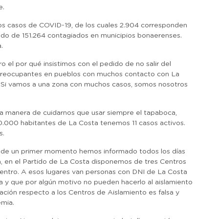
e.
vos casos de COVID-19, de los cuales 2.904 corresponden
ado de 151.264 contagiados en municipios bonaerenses.
.
o el por qué insistimos con el pedido de no salir del
 preocupantes en pueblos con muchos contacto con La
. Si vamos a una zona con muchos casos, somos nosotros
ra manera de cuidarnos que usar siempre el tapaboca,
100.000 habitantes de La Costa tenemos 11 casos activos.
s.
de un primer momento hemos informado todos los días
a, en el Partido de La Costa disponemos de tres Centros
 centro. A esos lugares van personas con DNI de La Costa
ta y que por algún motivo no pueden hacerlo al aislamiento
mación respecto a los Centros de Aislamiento es falsa y
emia.