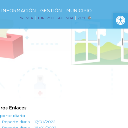
INFORMACIÓN
GESTIÓN
MUNICIPIO
Ab
PRENSA
TURISMO
AGENDA
7.1 ºC
ros Enlaces
porte diario
Reporte diario – 17/01/2022