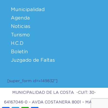
Municipalidad
Agenda
Noticias
Turismo
H.C.D
Boletín
Juzgado de Faltas
[super_form id=»149832″]
MUNICIPALIDAD DE LA COSTA -CUIT: 30-
64167046-0 – AVDA COSTANERA 8001 – MAR DEL