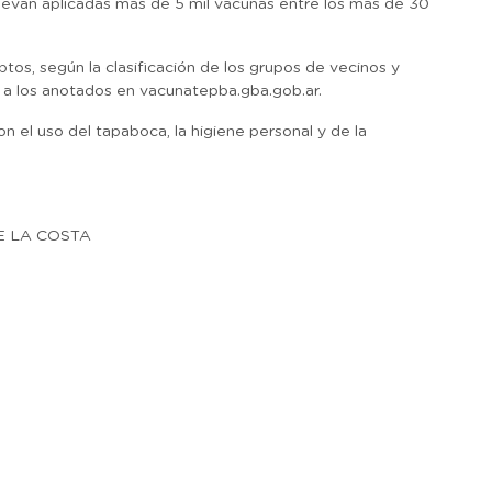
llevan aplicadas más de 5 mil vacunas entre los más de 30
ptos, según la clasificación de los grupos de vecinos y
 a los anotados en vacunatepba.gba.gob.ar.
 el uso del tapaboca, la higiene personal y de la
E LA COSTA
r