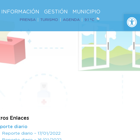
INFORMACIÓN
GESTIÓN
MUNICIPIO
Ab
PRENSA
TURISMO
AGENDA
9.1 ºC
ros Enlaces
porte diario
Reporte diario – 17/01/2022