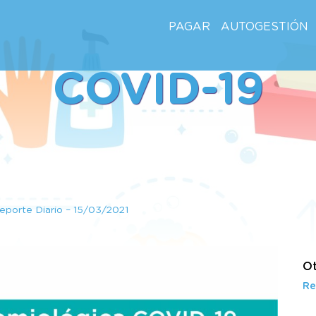
PAGAR
AUTOGESTIÓN
COVID-19
eporte Diario – 15/03/2021
Ot
Re