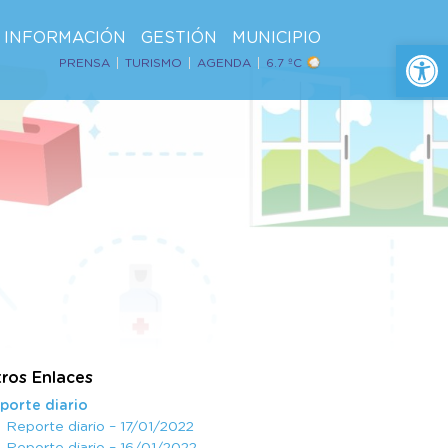
INFORMACIÓN
GESTIÓN
MUNICIPIO
Ab
PRENSA
TURISMO
AGENDA
6.7 ºC
ros Enlaces
porte diario
Reporte diario – 17/01/2022