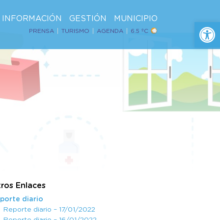
INFORMACIÓN
GESTIÓN
MUNICIPIO
Ab
PRENSA
TURISMO
AGENDA
6.5 ºC
ros Enlaces
porte diario
Reporte diario – 17/01/2022