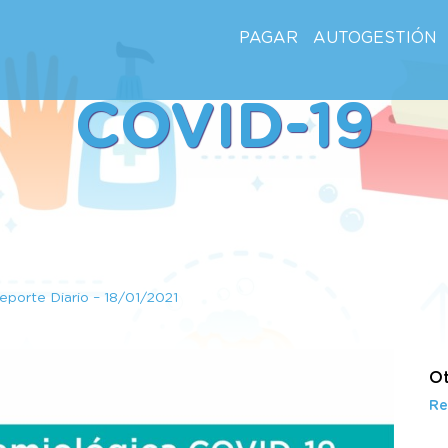
PAGAR
AUTOGESTIÓN
COVID-19
eporte Diario – 18/01/2021
Ot
Re