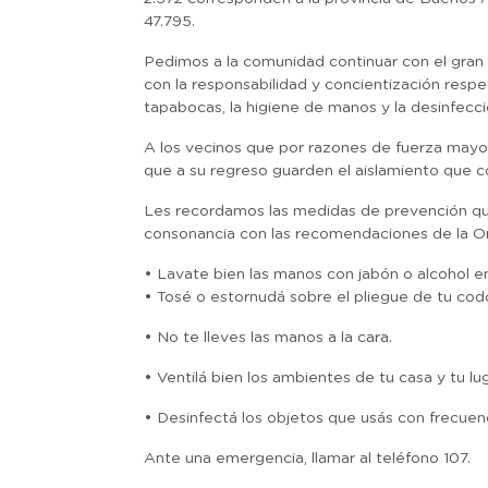
47.795.
Pedimos a la comunidad continuar con el gra
con la responsabilidad y concientización respec
tapabocas, la higiene de manos y la desinfecc
A los vecinos que por razones de fuerza mayor
que a su regreso guarden el aislamiento que 
Les recordamos las medidas de prevención que 
consonancia con las recomendaciones de la Or
• Lavate bien las manos con jabón o alcohol en
• Tosé o estornudá sobre el pliegue de tu cod
• No te lleves las manos a la cara.
• Ventilá bien los ambientes de tu casa y tu lu
• Desinfectá los objetos que usás con frecuenc
Ante una emergencia, llamar al teléfono 107.