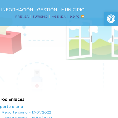
INFORMACIÓN
GESTIÓN
MUNICIPIO
Ab
PRENSA
TURISMO
AGENDA
9.9 ºC
ros Enlaces
porte diario
Reporte diario – 17/01/2022