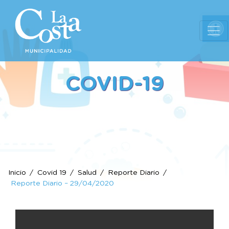
Ab
COVID-19
Inicio
Covid 19
Salud
Reporte Diario
Reporte Diario – 29/04/2020