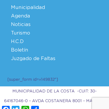
Municipalidad
Agenda
Noticias
Turismo
H.C.D
Boletín
Juzgado de Faltas
[super_form id=»149832″]
MUNICIPALIDAD DE LA COSTA -CUIT: 30-
64167046-0 – AVDA COSTANERA 8001 – MAR DEL
Facebook
Twitter
WhatsApp
Compartir