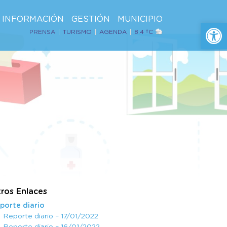
INFORMACIÓN
GESTIÓN
MUNICIPIO
Ab
PRENSA
TURISMO
AGENDA
8.4 ºC
ros Enlaces
porte diario
Reporte diario – 17/01/2022