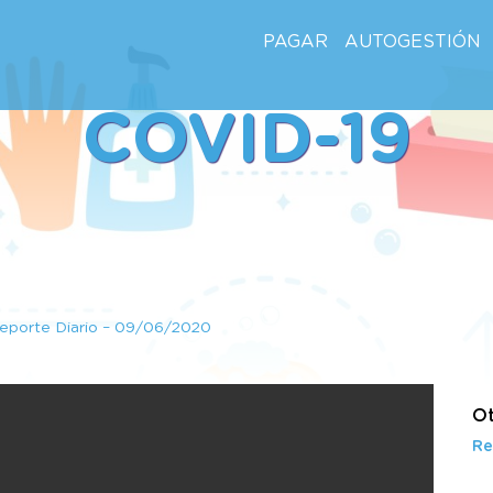
PAGAR
AUTOGESTIÓN
COVID-19
eporte Diario – 09/06/2020
Ot
Re