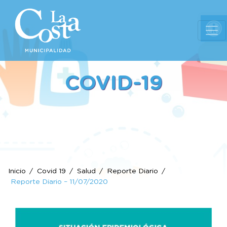
Ab
COVID-19
Inicio
Covid 19
Salud
Reporte Diario
Reporte Diario – 11/07/2020