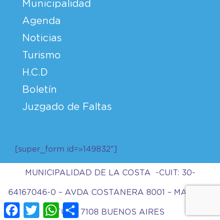
Municipalidad
Agenda
Noticias
Turismo
H.C.D
Boletín
Juzgado de Faltas
[super_form id=»149832″]
MUNICIPALIDAD DE LA COSTA -CUIT: 30-
64167046-0 – AVDA COSTANERA 8001 – MAR DEL
Facebook
Twitter
WhatsApp
Compartir
TUYU 7108 BUENOS AIRES