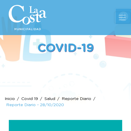
Ab
COVID-19
Inicio
Covid 19
Salud
Reporte Diario
Reporte Diario – 28/10/2020