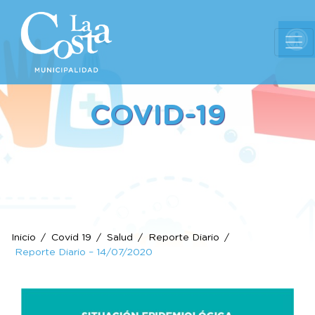
Ab
COVID-19
Inicio
Covid 19
Salud
Reporte Diario
Reporte Diario – 14/07/2020