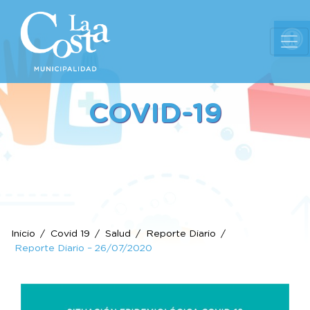
Ab
COVID-19
Inicio
Covid 19
Salud
Reporte Diario
Reporte Diario – 26/07/2020