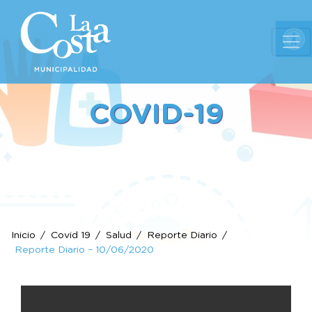
Ab
COVID-19
Inicio
Covid 19
Salud
Reporte Diario
Reporte Diario – 10/06/2020