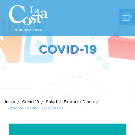
Ab
COVID-19
Inicio
Covid 19
Salud
Reporte Diario
Reporte Diario – 21/11/2020