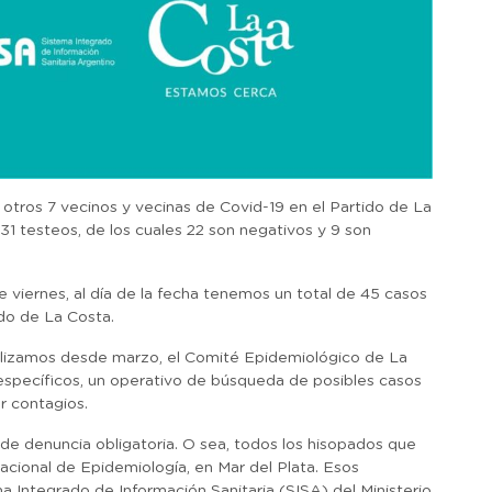
tros 7 vecinos y vecinas de Covid-19 en el Partido de La
 31 testeos, de los cuales 22 son negativos y 9 son
 viernes, al día de la fecha tenemos un total de 45 casos
ido de La Costa.
alizamos desde marzo, el Comité Epidemiológico de La
específicos, un operativo de búsqueda de posibles casos
r contagios.
de denuncia obligatoria. O sea, todos los hisopados que
acional de Epidemiología, en Mar del Plata. Esos
a Integrado de Información Sanitaria (SISA) del Ministerio