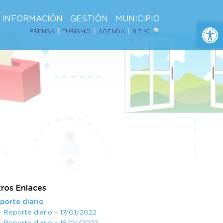
INFORMACIÓN
GESTIÓN
MUNICIPIO
Ab
PRENSA
TURISMO
AGENDA
8.7 ºC
ros Enlaces
porte diario
Reporte diario – 17/01/2022