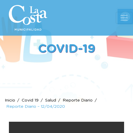
Ab
COVID-19
Inicio
Covid 19
Salud
Reporte Diario
Reporte Diario – 12/04/2020