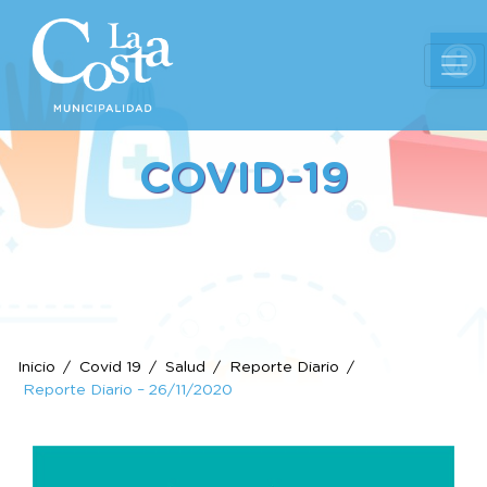
Ab
COVID-19
Inicio
Covid 19
Salud
Reporte Diario
Reporte Diario – 26/11/2020