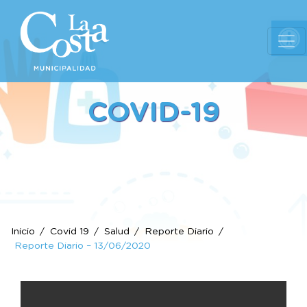
Ab
COVID-19
Inicio
Covid 19
Salud
Reporte Diario
Reporte Diario – 13/06/2020