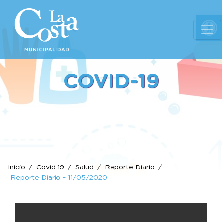
Ab
COVID-19
Inicio
Covid 19
Salud
Reporte Diario
Reporte Diario – 11/05/2020