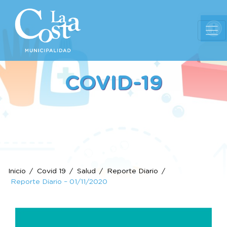
Ab
COVID-19
Inicio
Covid 19
Salud
Reporte Diario
Reporte Diario – 01/11/2020