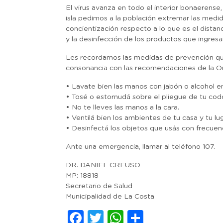
El virus avanza en todo el interior bonaerens
isla pedimos a la población extremar las medid
concientización respecto a lo que es el distan
y la desinfección de los productos que ingresa
Les recordamos las medidas de prevención que 
consonancia con las recomendaciones de la Or
• Lavate bien las manos con jabón o alcohol en
• Tosé o estornudá sobre el pliegue de tu cod
• No te lleves las manos a la cara.
• Ventilá bien los ambientes de tu casa y tu lu
• Desinfectá los objetos que usás con frecuenc
Ante una emergencia, llamar al teléfono 107.
DR. DANIEL CREUSO
MP: 18818
Secretario de Salud
Municipalidad de La Costa
Facebook
Twitter
WhatsApp
Comparti