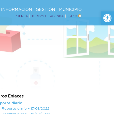
INFORMACIÓN
GESTIÓN
MUNICIPIO
Ab
PRENSA
TURISMO
AGENDA
9.4 ºC
ros Enlaces
porte diario
Reporte diario – 17/01/2022