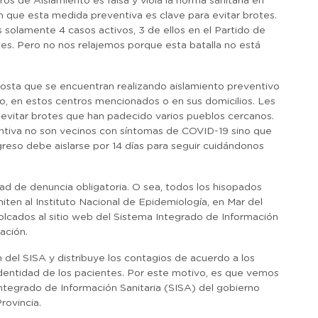
os de Aislamiento es falsa y viola la norma sanitaria en
 que esta medida preventiva es clave para evitar brotes.
 solamente 4 casos activos, 3 de ellos en el Partido de
es. Pero no nos relajemos porque esta batalla no está
 Costa que se encuentran realizando aislamiento preventivo
ito, en estos centros mencionados o en sus domicilios. Les
evitar brotes que han padecido varios pueblos cercanos.
ntiva no son vecinos con síntomas de COVID-19 sino que
greso debe aislarse por 14 días para seguir cuidándonos
 de denuncia obligatoria. O sea, todos los hisopados
ten al Instituto Nacional de Epidemiología, en Mar del
olcados al sitio web del Sistema Integrado de Información
ación.
n del SISA y distribuye los contagios de acuerdo a los
dentidad de los pacientes. Por este motivo, es que vemos
Integrado de Información Sanitaria (SISA) del gobierno
rovincia.