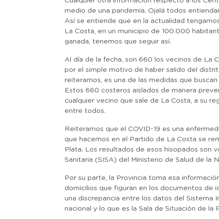
Cualquier otra información respecto a los Centr
medio de una pandemia. Ojalá todos entiendan
Así se entiende que en la actualidad tengamos
La Costa, en un municipio de 100.000 habitant
ganada, tenemos que seguir así.
Al día de la fecha, son 660 los vecinos de La
por el simple motivo de haber salido del distr
reiteramos, es una de las medidas que buscan 
Estos 660 costeros aislados de manera preve
cualquier vecino que sale de La Costa, a su re
entre todos.
Reiteramos que el COVID-19 es una enfermedad
que hacemos en el Partido de La Costa se remi
Plata. Los resultados de esos hisopados son v
Sanitaria (SISA) del Ministerio de Salud de la N
Por su parte, la Provincia toma esa informació
domicilios que figuran en los documentos de i
una discrepancia entre los datos del Sistema 
nacional y lo que es la Sala de Situación de la P