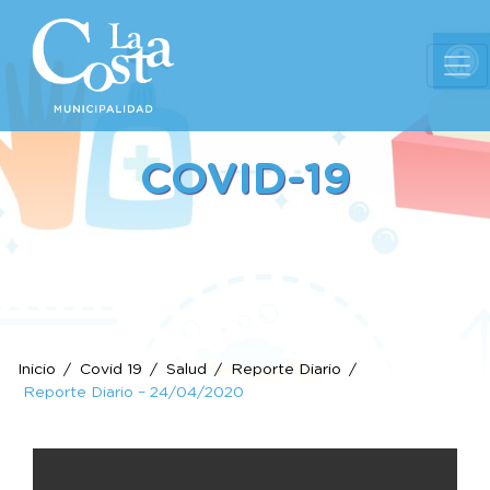
Ab
COVID-19
Inicio
Covid 19
Salud
Reporte Diario
Reporte Diario – 24/04/2020