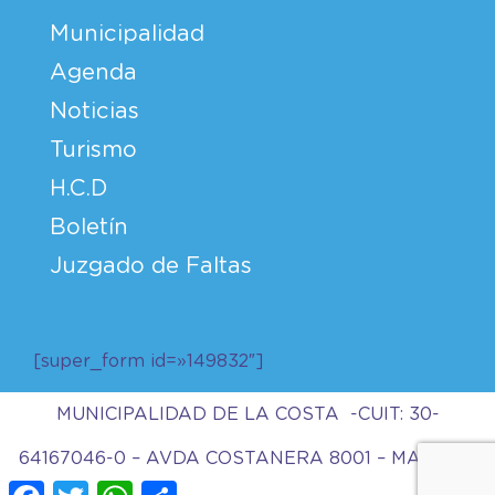
Municipalidad
Agenda
Noticias
Turismo
H.C.D
Boletín
Juzgado de Faltas
[super_form id=»149832″]
MUNICIPALIDAD DE LA COSTA -CUIT: 30-
64167046-0 – AVDA COSTANERA 8001 – MAR DEL
Facebook
Twitter
WhatsApp
Compartir