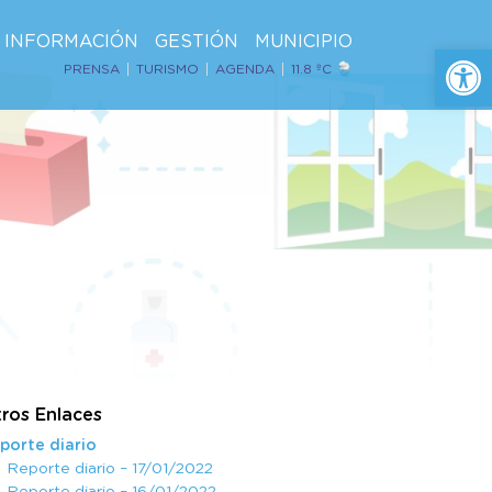
INFORMACIÓN
GESTIÓN
MUNICIPIO
Ab
PRENSA
TURISMO
AGENDA
11.8 ºC
ros Enlaces
porte diario
Reporte diario – 17/01/2022