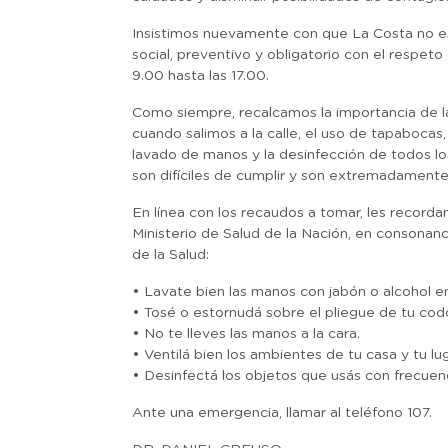
Insistimos nuevamente con que La Costa no es
social, preventivo y obligatorio con el respet
9.00 hasta las 17.00.
Como siempre, recalcamos la importancia de l
cuando salimos a la calle, el uso de tapabocas
lavado de manos y la desinfección de todos l
son difíciles de cumplir y son extremadamente 
En línea con los recaudos a tomar, les recor
Ministerio de Salud de la Nación, en consonan
de la Salud:
• Lavate bien las manos con jabón o alcohol en
• Tosé o estornudá sobre el pliegue de tu cod
• No te lleves las manos a la cara.
• Ventilá bien los ambientes de tu casa y tu lu
• Desinfectá los objetos que usás con frecuenc
Ante una emergencia, llamar al teléfono 107.