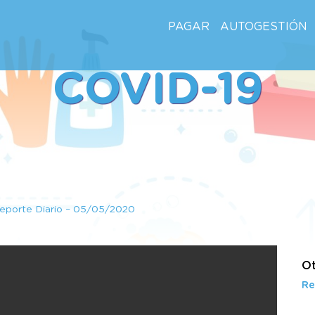
PAGAR
AUTOGESTIÓN
COVID-19
eporte Diario – 05/05/2020
Ot
Re