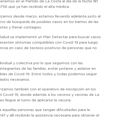
enemos en el Partido de La Costa al día de la fecha 181
1756 que ya han recibido el alta médica.
ealizamos desde marzo, estamos llevando adelante junto al
vo de búsqueda de posibles casos en los barrios de las
otes y frenar contagios.
 Salud se implementó un Plan Detectar para buscar casos
 presenten síntomas compatibles con Covid-19 para luego
ovincia en caso de testeos positivos de personas que no
ividual y colectiva por lo que seguimos con las
egrantes de las familias, evitar juntarse y aislarse en
ibles de Covid-19. Entre todos y todas podemos seguir
dados necesarios.
nzamos también con el operativo de inscripción en los
 el Covid-19, donde además a los vecinos y vecinas de La
s llegue el turno de aplicarse la vacuna.
 aquellas personas que tengan dificultades para la
47 y allí recibirán la asistencia necesaria para obtener el