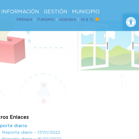
INFORMACIÓN
GESTIÓN
MUNICIPIO
Ab
PRENSA
TURISMO
AGENDA
10.9 ºC
ros Enlaces
porte diario
Reporte diario – 17/01/2022