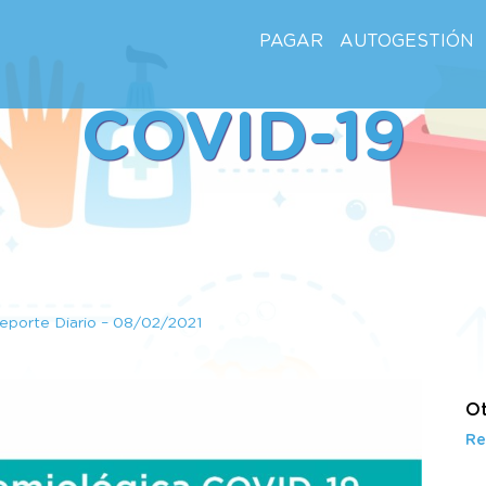
PAGAR
AUTOGESTIÓN
COVID-19
eporte Diario – 08/02/2021
Ot
Re