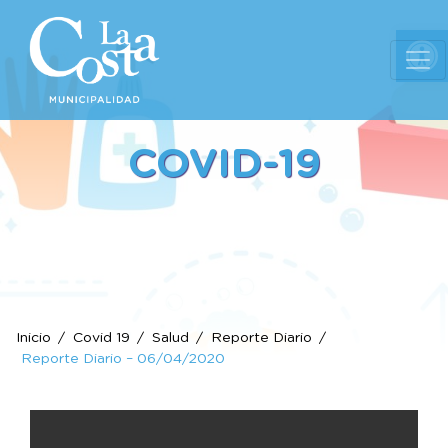
Ab
COVID-19
Inicio
Covid 19
Salud
Reporte Diario
Reporte Diario – 06/04/2020