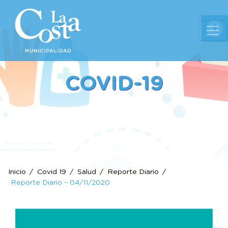
Ab
COVID-19
Inicio
Covid 19
Salud
Reporte Diario
Reporte Diario – 04/11/2020