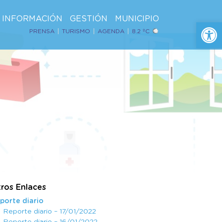
INFORMACIÓN
GESTIÓN
MUNICIPIO
Ab
PRENSA
TURISMO
AGENDA
8.2 ºC
ros Enlaces
porte diario
Reporte diario – 17/01/2022