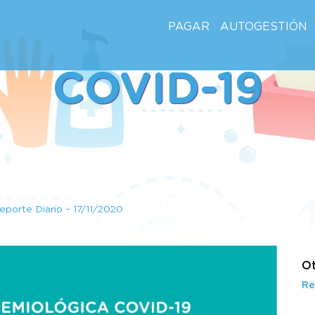
PAGAR
AUTOGESTIÓN
COVID-19
eporte Diario – 17/11/2020
Ot
Re