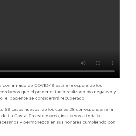
ue confirmado de COVID-19 está a la espera de los
ordamos que el primer estudio realizado dio negativo y
o, el paciente se considerará recuperado.
ortó 99 casos nuevos, de los cuales 28 corresponden a la
 de La Costa. En este marco, insistimos a toda la
ecesarios y permanezca en sus hogares cumpliendo con