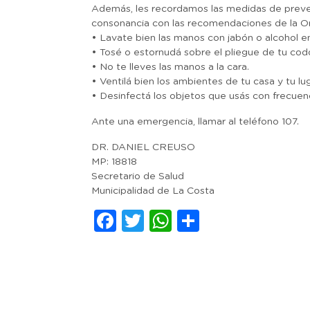
Además, les recordamos las medidas de prevenc
consonancia con las recomendaciones de la Or
• Lavate bien las manos con jabón o alcohol en
• Tosé o estornudá sobre el pliegue de tu cod
• No te lleves las manos a la cara.
• Ventilá bien los ambientes de tu casa y tu lu
• Desinfectá los objetos que usás con frecuenc
Ante una emergencia, llamar al teléfono 107.
DR. DANIEL CREUSO
MP: 18818
Secretario de Salud
Municipalidad de La Costa
Facebook
Twitter
WhatsApp
Comparti