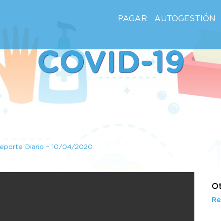
PAGAR
AUTOGESTIÓN
COVID-19
eporte Diario – 10/04/2020
Ot
Re