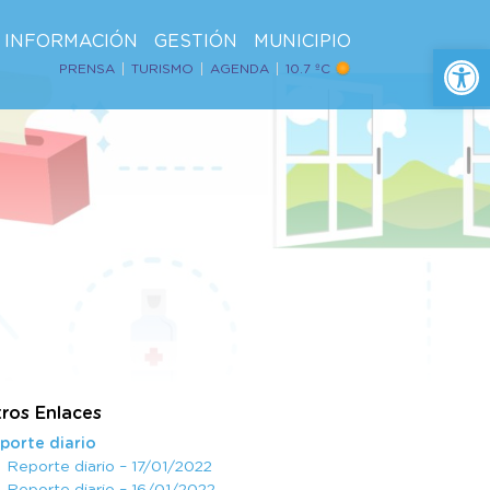
INFORMACIÓN
GESTIÓN
MUNICIPIO
Ab
PRENSA
TURISMO
AGENDA
10.7 ºC
ros Enlaces
porte diario
Reporte diario – 17/01/2022