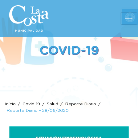
Ab
COVID-19
Inicio
Covid 19
Salud
Reporte Diario
Reporte Diario – 28/06/2020