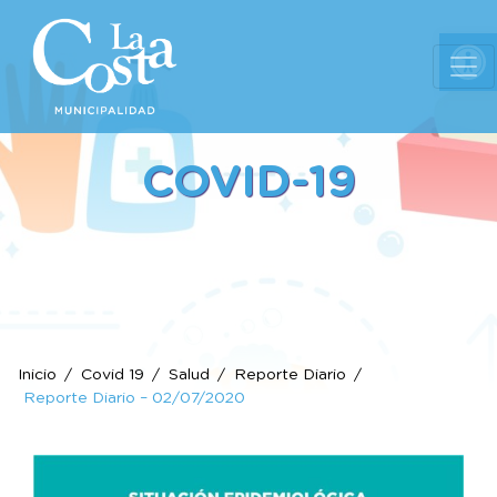
Ab
COVID-19
Inicio
Covid 19
Salud
Reporte Diario
Reporte Diario – 02/07/2020