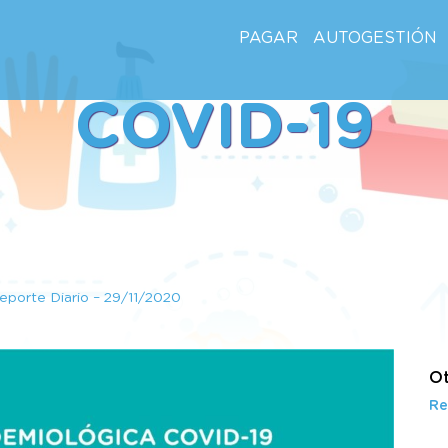
PAGAR
AUTOGESTIÓN
COVID-19
eporte Diario – 29/11/2020
Ot
Re