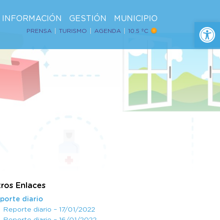
INFORMACIÓN
GESTIÓN
MUNICIPIO
Ab
PRENSA
TURISMO
AGENDA
10.5 ºC
ros Enlaces
porte diario
Reporte diario – 17/01/2022