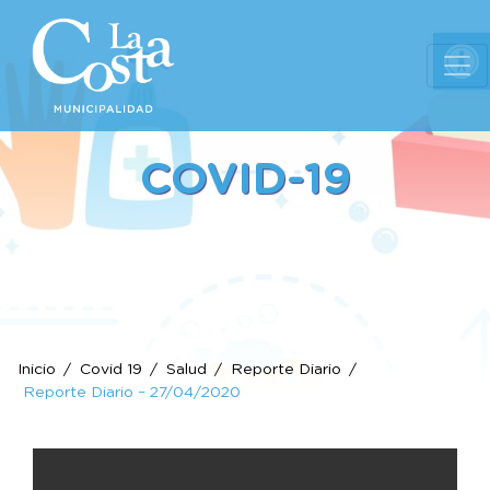
Ab
COVID-19
Inicio
Covid 19
Salud
Reporte Diario
Reporte Diario – 27/04/2020