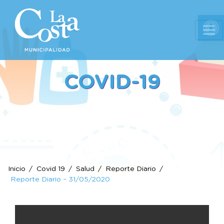
Ab
COVID-19
Inicio
Covid 19
Salud
Reporte Diario
Reporte Diario – 31/05/2020