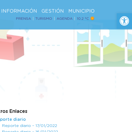
INFORMACIÓN
GESTIÓN
MUNICIPIO
Ab
PRENSA
TURISMO
AGENDA
10.2 ºC
ros Enlaces
porte diario
Reporte diario – 17/01/2022