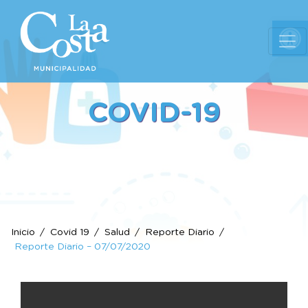
Ab
COVID-19
Inicio
Covid 19
Salud
Reporte Diario
Reporte Diario – 07/07/2020