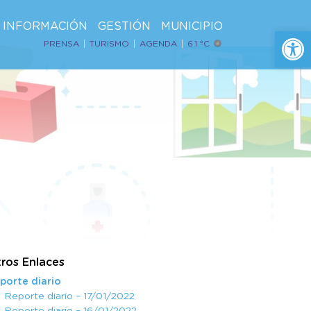
INFORMACIÓN
GESTIÓN
MUNICIPIO
Ab
PRENSA
TURISMO
AGENDA
6.1 ºC
ros Enlaces
porte diario
Reporte diario – 17/01/2022