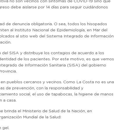
ntiva no son vecinos con síntomas de COVID-19 sino que
greso debe aislarse por 14 días para seguir cuidándonos
 de denuncia obligatoria. O sea, todos los hisopados
ten al Instituto Nacional de Epidemiología, en Mar del
olcados al sitio web del Sistema Integrado de Información
ación.
n del SISA y distribuye los contagios de acuerdo a los
dentidad de los pacientes. Por este motivo, es que vemos
Integrado de Información Sanitaria (SISA) del gobierno
rovincia.
e, en pueblos cercanos y vecinos. Como La Costa no es una
as de prevención, con la responsabilidad y
ciamiento social, el uso de tapabocas, la higiene de manos
n a casa.
brinda el Ministerio de Salud de la Nación, en
ganización Mundial de la Salud:
 gel.