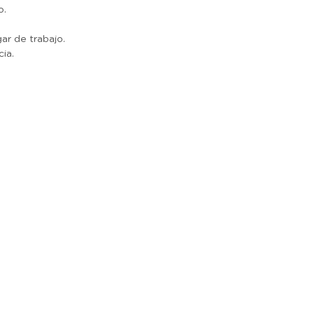
o.
gar de trabajo.
ia.
r