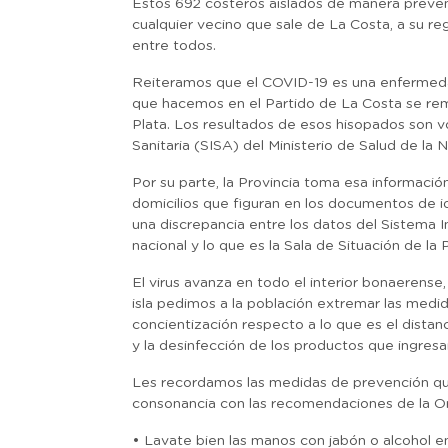
Estos 692 costeros aislados de manera preve
cualquier vecino que sale de La Costa, a su re
entre todos.
Reiteramos que el COVID-19 es una enfermedad
que hacemos en el Partido de La Costa se remi
Plata. Los resultados de esos hisopados son v
Sanitaria (SISA) del Ministerio de Salud de la N
Por su parte, la Provincia toma esa informació
domicilios que figuran en los documentos de i
una discrepancia entre los datos del Sistema 
nacional y lo que es la Sala de Situación de la P
El virus avanza en todo el interior bonaerens
isla pedimos a la población extremar las medid
concientización respecto a lo que es el distan
y la desinfección de los productos que ingresa
Les recordamos las medidas de prevención que 
consonancia con las recomendaciones de la Or
• Lavate bien las manos con jabón o alcohol en