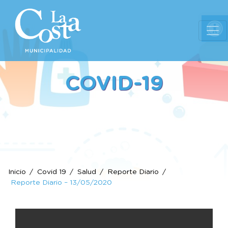
Ab
COVID-19
Inicio
Covid 19
Salud
Reporte Diario
Reporte Diario – 13/05/2020